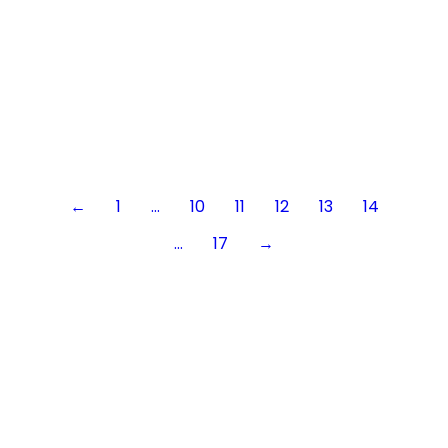
TRATOBEIRAS
←
1
…
10
11
12
13
14
…
17
→