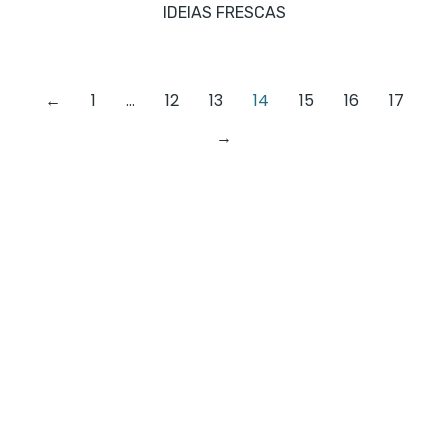
IDEIAS FRESCAS
←
1
…
12
13
14
15
16
17
→